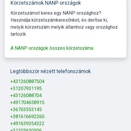
Körzetszámok NANP országok
Körzetszámot keres egy NANP-országhoz?
Használja körzetszámkeresőnket, és derítse ki,
melyik körzetszám melyik államhoz vagy országhoz
tartozik.
A NANP-országok összes körzetszáma
Legtöbbször nézett telefonszámok
+431260887504
+31207931195
+43126088704
+491704658915
+36703553145
+381616692260
+491639354322
+31203630506