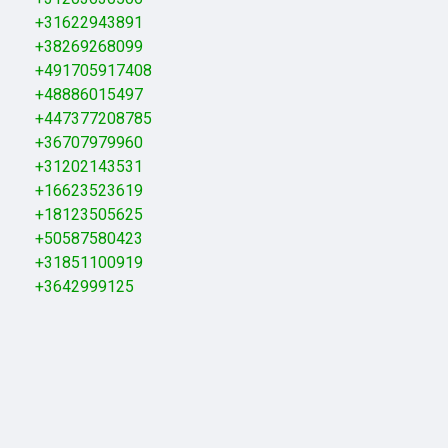
+31622943891
+38269268099
+491705917408
+48886015497
+447377208785
+36707979960
+31202143531
+16623523619
+18123505625
+50587580423
+31851100919
+3642999125