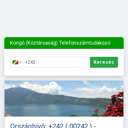
Kongó (Köztársaság) Telefonszámtudakozó
Keresés
Országhívó: +242 ( 00242 ) -