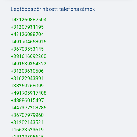
Legtöbbször nézett telefonszámok
+431260887504
+31207931195
+43126088704
+491704658915
+36703553145
+381616692260
+491639354322
+31203630506
+31622943891
+38269268099
+491705917408
+48886015497
+447377208785
+36707979960
+31202143531
+16623523619