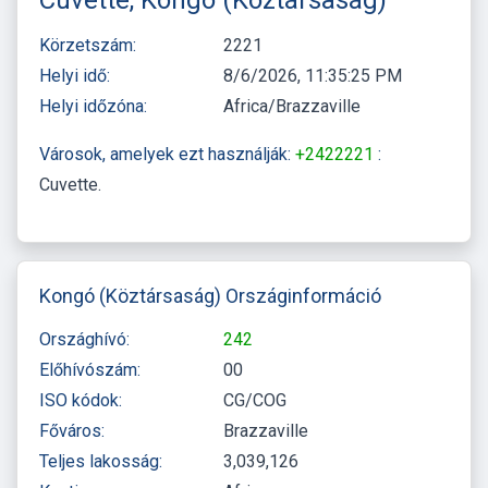
Körzetszám:
2221
Helyi idő:
8/6/2026, 11:35:25 PM
Helyi időzóna:
Africa/Brazzaville
Városok, amelyek ezt használják:
+2422221
:
Cuvette
Kongó (Köztársaság) Országinformáció
Országhívó:
242
Előhívószám:
00
ISO kódok:
CG/COG
Főváros:
Brazzaville
Teljes lakosság:
3,039,126