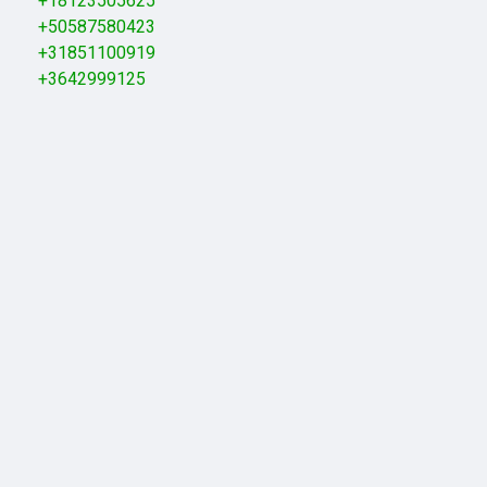
+18123505625
+50587580423
+31851100919
+3642999125