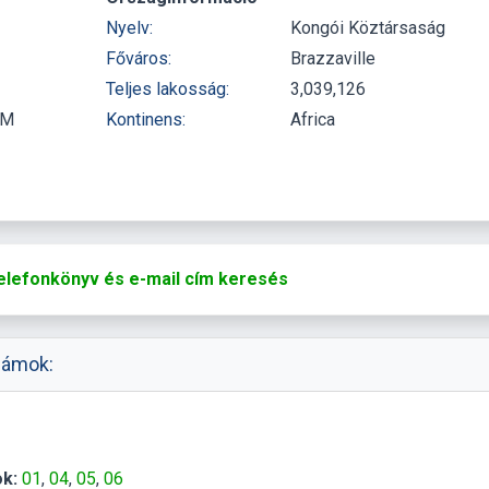
Nyelv:
Kongói Köztársaság
Főváros:
Brazzaville
Teljes lakosság:
3,039,126
AM
Kontinens:
Africa
elefonkönyv és e-mail cím keresés
zámok:
k:
01
04
05
06