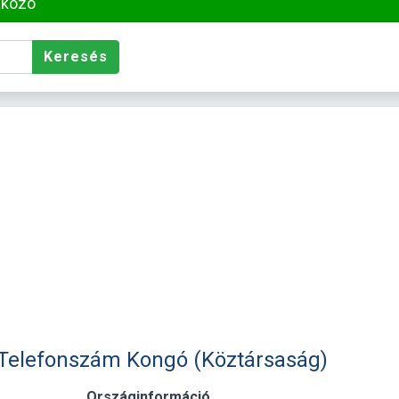
akozó
Keresés
- Telefonszám Kongó (Köztársaság)
Országinformáció