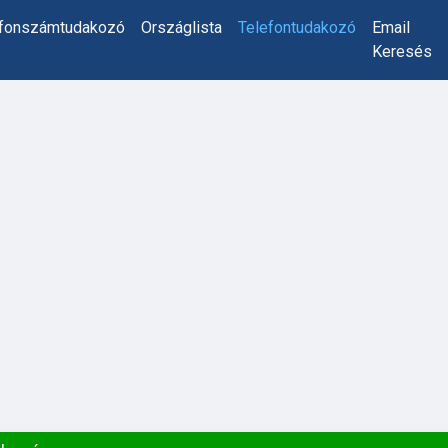
efonszámtudakozó
Országlista
Telefontudakozó
Email
Keresés