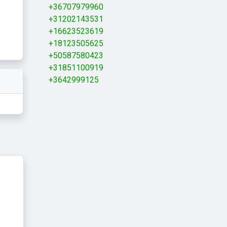
+36707979960
+31202143531
+16623523619
+18123505625
+50587580423
+31851100919
+3642999125