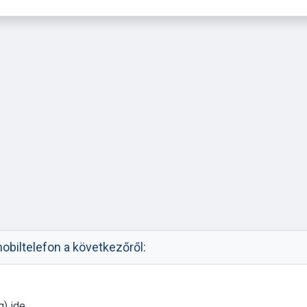
biltelefon a következőről:
g) ide