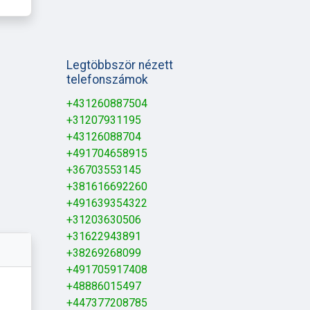
Legtöbbször nézett
telefonszámok
+431260887504
+31207931195
+43126088704
+491704658915
+36703553145
+381616692260
+491639354322
+31203630506
+31622943891
+38269268099
+491705917408
+48886015497
+447377208785