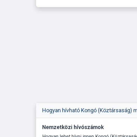
Hogyan hívható Kongó (Köztársaság) mo
Nemzetközi hívószámok
Hogyan lehet hívni innen Kongó (Köztársasá