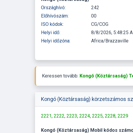
Országhívó:
242
Előhívószám:
00
ISO kódok:
CG/COG
Helyi idő:
8/8/2026, 5:48:25 
Helyi időzóna:
Africa/Brazzaville
Keressen tovább:
Kongó (Köztársaság) T
Kongó (Köztársaság) körzetszámos s
2221
2222
2223
2224
2225
2228
2229
Kongó (Köztársaság) Mobil kódos számo