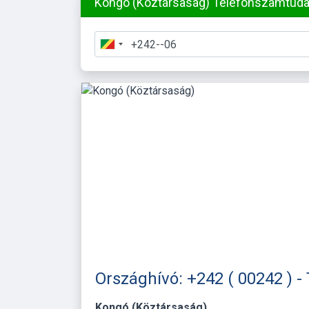
Kongó (Köztársaság) Telefonszámtud
Országhívó: +242 ( 00242 ) 
Kongó (Köztársaság)