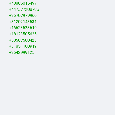
+48886015497
+447377208785
+36707979960
+31202143531
+16623523619
+18123505625
+50587580423
+31851100919
+3642999125