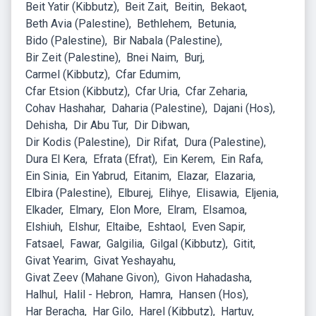
Beit Yatir (Kibbutz)
Beit Zait
Beitin
Bekaot
Beth Avia (Palestine)
Bethlehem
Betunia
Bido (Palestine)
Bir Nabala (Palestine)
Bir Zeit (Palestine)
Bnei Naim
Burj
Carmel (Kibbutz)
Cfar Edumim
Cfar Etsion (Kibbutz)
Cfar Uria
Cfar Zeharia
Cohav Hashahar
Daharia (Palestine)
Dajani (Hos)
Dehisha
Dir Abu Tur
Dir Dibwan
Dir Kodis (Palestine)
Dir Rifat
Dura (Palestine)
Dura El Kera
Efrata (Efrat)
Ein Kerem
Ein Rafa
Ein Sinia
Ein Yabrud
Eitanim
Elazar
Elazaria
Elbira (Palestine)
Elburej
Elihye
Elisawia
Eljenia
Elkader
Elmary
Elon More
Elram
Elsamoa
Elshiuh
Elshur
Eltaibe
Eshtaol
Even Sapir
Fatsael
Fawar
Galgilia
Gilgal (Kibbutz)
Gitit
Givat Yearim
Givat Yeshayahu
Givat Zeev (Mahane Givon)
Givon Hahadasha
Halhul
Halil - Hebron
Hamra
Hansen (Hos)
Har Beracha
Har Gilo
Harel (Kibbutz)
Hartuv