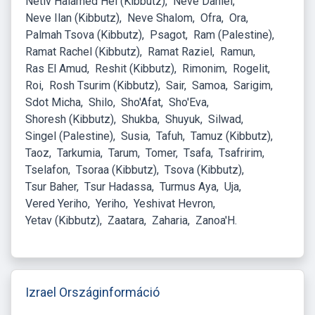
Netiv Halamed Hei (Kibbutz)
Neve Daniel
Neve Ilan (Kibbutz)
Neve Shalom
Ofra
Ora
Palmah Tsova (Kibbutz)
Psagot
Ram (Palestine)
Ramat Rachel (Kibbutz)
Ramat Raziel
Ramun
Ras El Amud
Reshit (Kibbutz)
Rimonim
Rogelit
Roi
Rosh Tsurim (Kibbutz)
Sair
Samoa
Sarigim
Sdot Micha
Shilo
Sho'Afat
Sho'Eva
Shoresh (Kibbutz)
Shukba
Shuyuk
Silwad
Singel (Palestine)
Susia
Tafuh
Tamuz (Kibbutz)
Taoz
Tarkumia
Tarum
Tomer
Tsafa
Tsafririm
Tselafon
Tsoraa (Kibbutz)
Tsova (Kibbutz)
Tsur Baher
Tsur Hadassa
Turmus Aya
Uja
Vered Yeriho
Yeriho
Yeshivat Hevron
Yetav (Kibbutz)
Zaatara
Zaharia
Zanoa'H
Izrael Országinformáció