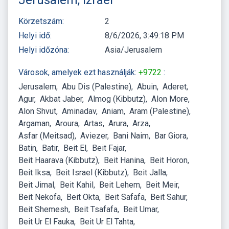
Körzetszám:
2
Helyi idő:
8/6/2026, 3:49:18 PM
Helyi időzóna:
Asia/Jerusalem
Városok, amelyek ezt használják:
+9722
:
Jerusalem
Abu Dis (Palestine)
Abuin
Aderet
Agur
Akbat Jaber
Almog (Kibbutz)
Alon More
Alon Shvut
Aminadav
Aniam
Aram (Palestine)
Argaman
Aroura
Artas
Arura
Arza
Asfar (Meitsad)
Aviezer
Bani Naim
Bar Giora
Batin
Batir
Beit El
Beit Fajar
Beit Haarava (Kibbutz)
Beit Hanina
Beit Horon
Beit Iksa
Beit Israel (Kibbutz)
Beit Jalla
Beit Jimal
Beit Kahil
Beit Lehem
Beit Meir
Beit Nekofa
Beit Okta
Beit Safafa
Beit Sahur
Beit Shemesh
Beit Tsafafa
Beit Umar
Beit Ur El Fauka
Beit Ur El Tahta