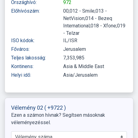
Országhívó:
972
Előhívószám:
00;012 - Smile;013 -
NetVision;014 - Bezeq
International;018 - Xfone;019
- Telzar
ISO kódok:
IL/ISR
Főváros:
Jerusalem
Teljes lakosság:
7,353,985
Kontinens:
Asia & Middle East
Helyi idő:
Asia/Jerusalem
Vélemény 02
( +9722 )
Ezen a számon hívnak? Segítsen másoknak
véleményezéssel.