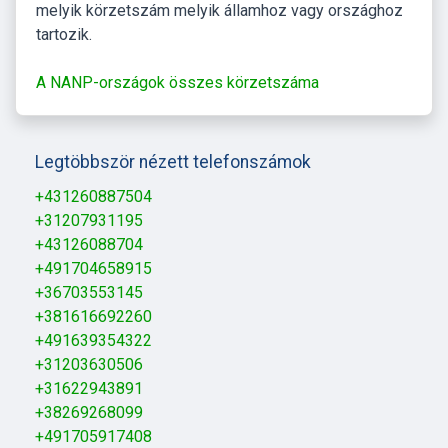
melyik körzetszám melyik államhoz vagy országhoz
tartozik.
A NANP-országok összes körzetszáma
Legtöbbször nézett telefonszámok
+431260887504
+31207931195
+43126088704
+491704658915
+36703553145
+381616692260
+491639354322
+31203630506
+31622943891
+38269268099
+491705917408