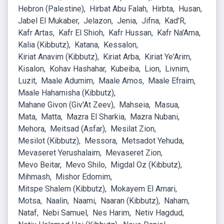
Hebron (Palestine)
Hirbat Abu Falah
Hirbta
Husan
Jabel El Mukaber
Jelazon
Jenia
Jifna
Kad'R
Kafr Artas
Kafr El Shioh
Kafr Hussan
Kafr Na'Ama
Kalia (Kibbutz)
Katana
Kessalon
Kiriat Anavim (Kibbutz)
Kiriat Arba
Kiriat Ye'Arim
Kisalon
Kohav Hashahar
Kubeiba
Lion
Livnim
Luzit
Maale Adumim
Maale Amos
Maale Efraim
Maale Hahamisha (Kibbutz)
Mahane Givon (Giv'At Zeev)
Mahseia
Masua
Mata
Matta
Mazra El Sharkia
Mazra Nubani
Mehora
Meitsad (Asfar)
Mesilat Zion
Mesilot (Kibbutz)
Messora
Metsadot Yehuda
Mevaseret Yerushalaim
Mevaseret Zion
Mevo Beitar
Mevo Shilo
Migdal Oz (Kibbutz)
Mihmash
Mishor Edomim
Mitspe Shalem (Kibbutz)
Mokayem El Amari
Motsa
Naalin
Naami
Naaran (Kibbutz)
Naham
Nataf
Nebi Samuel
Nes Harim
Netiv Hagdud