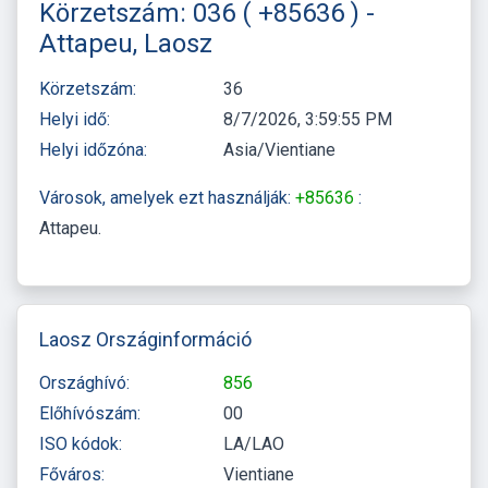
Körzetszám: 036 ( +85636 ) -
Attapeu, Laosz
Körzetszám:
36
Helyi idő:
8/7/2026, 3:59:57 PM
Helyi időzóna:
Asia/Vientiane
Városok, amelyek ezt használják:
+85636
:
Attapeu
Laosz Országinformáció
Országhívó:
856
Előhívószám:
00
ISO kódok:
LA/LAO
Főváros:
Vientiane