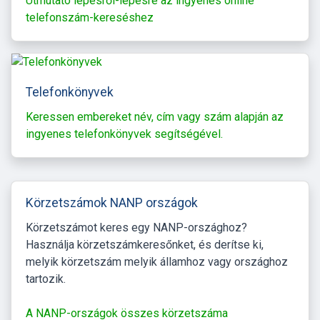
Útmutató lépésről-lépésre az ingyenes online
telefonszám-kereséshez
Telefonkönyvek
Keressen embereket név, cím vagy szám alapján az
ingyenes telefonkönyvek segítségével.
Körzetszámok NANP országok
Körzetszámot keres egy NANP-országhoz?
Használja körzetszámkeresőnket, és derítse ki,
melyik körzetszám melyik államhoz vagy országhoz
tartozik.
A NANP-országok összes körzetszáma