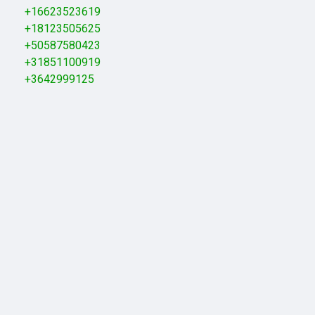
+16623523619
+18123505625
+50587580423
+31851100919
+3642999125