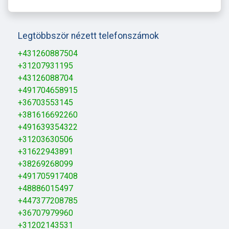
Legtöbbször nézett telefonszámok
+431260887504
+31207931195
+43126088704
+491704658915
+36703553145
+381616692260
+491639354322
+31203630506
+31622943891
+38269268099
+491705917408
+48886015497
+447377208785
+36707979960
+31202143531