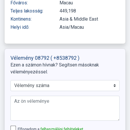
Főváros:
Macau
Teljes lakosság:
449,198
Kontinens:
Asia & Middle East
Helyi idő:
Asia/Macau
Vélemény 08792
( +8538792 )
Ezen a számon hívnak? Segítsen másoknak
véleményezéssel.
Elfogadom a
felhasználási feltételeket