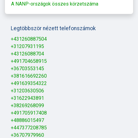
A NANP-országok összes körzetszáma
Legtöbbször nézett telefonszámok
+431260887504
+31207931195
+43126088704
+491704658915
+36703553145
+381616692260
+491639354322
+31203630506
+31622943891
+38269268099
+491705917408
+48886015497
+447377208785
+36707979960