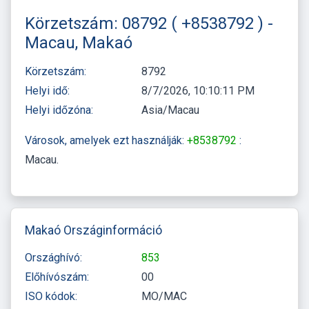
Körzetszám: 08792 ( +8538792 ) -
Macau, Makaó
Körzetszám:
8792
Helyi idő:
8/7/2026, 10:10:11 PM
Helyi időzóna:
Asia/Macau
Városok, amelyek ezt használják:
+8538792
:
Macau
Makaó Országinformáció
Országhívó:
853
Előhívószám:
00
ISO kódok:
MO/MAC