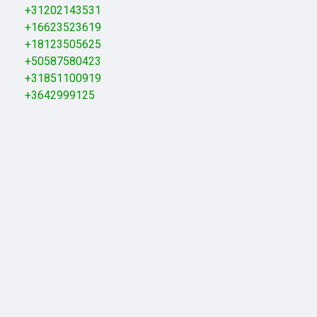
+31202143531
+16623523619
+18123505625
+50587580423
+31851100919
+3642999125