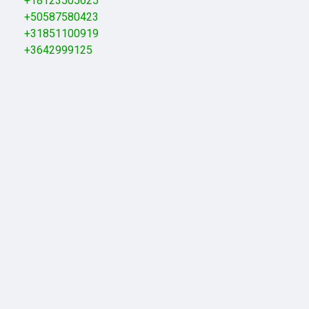
+18123505625
+50587580423
+31851100919
+3642999125