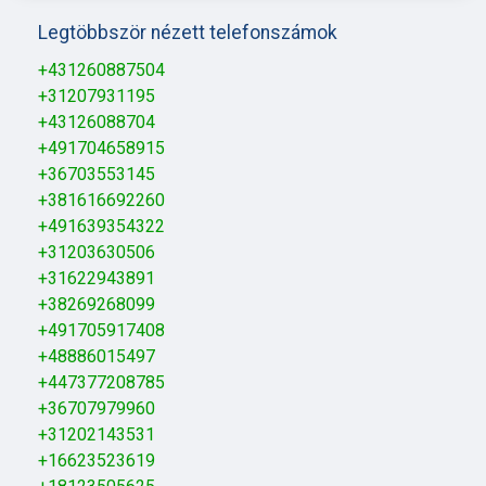
Legtöbbször nézett telefonszámok
+431260887504
+31207931195
+43126088704
+491704658915
+36703553145
+381616692260
+491639354322
+31203630506
+31622943891
+38269268099
+491705917408
+48886015497
+447377208785
+36707979960
+31202143531
+16623523619