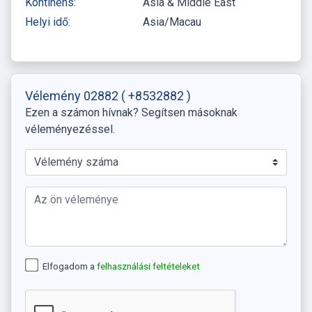
Kontinens:
Asia & Middle East
Helyi idő:
Asia/Macau
Vélemény 02882
( +8532882 )
Ezen a számon hívnak? Segítsen másoknak
véleményezéssel.
Elfogadom a
felhasználási feltételeket