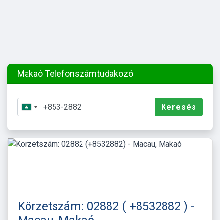
Makaó Telefonszámtudakozó
Keresés
Körzetszám: 02882 ( +8532882 ) -
Macau, Makaó