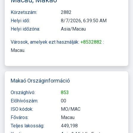
Körzetszám:
2882
Helyi idő:
8/7/2026, 6:39:50 AM
Helyi időzóna:
Asia/Macau
Városok, amelyek ezt használják:
+8532882
:
Macau
Makaó Országinformáció
Országhívó:
853
Előhívószám:
00
ISO kódok:
MO/MAC
Főváros:
Macau
Teljes lakosság:
449,198