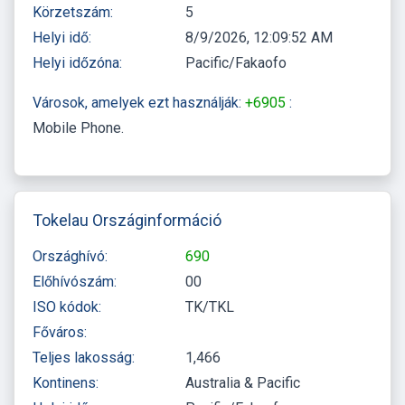
Körzetszám:
5
Helyi idő:
8/9/2026, 12:09:52 AM
Helyi időzóna:
Pacific/Fakaofo
Városok, amelyek ezt használják:
+6905
:
Mobile Phone
Tokelau Országinformáció
Országhívó:
690
Előhívószám:
00
ISO kódok:
TK/TKL
Főváros:
Teljes lakosság:
1,466
Kontinens:
Australia & Pacific