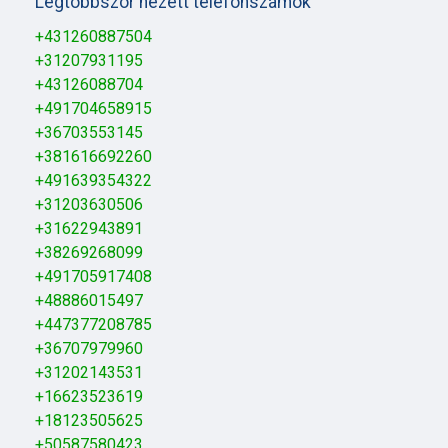
Legtöbbször nézett telefonszámok
+431260887504
+31207931195
+43126088704
+491704658915
+36703553145
+381616692260
+491639354322
+31203630506
+31622943891
+38269268099
+491705917408
+48886015497
+447377208785
+36707979960
+31202143531
+16623523619
+18123505625
+50587580423