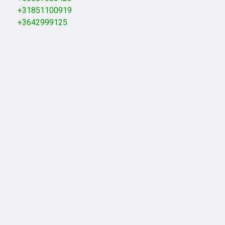
+31851100919
+3642999125