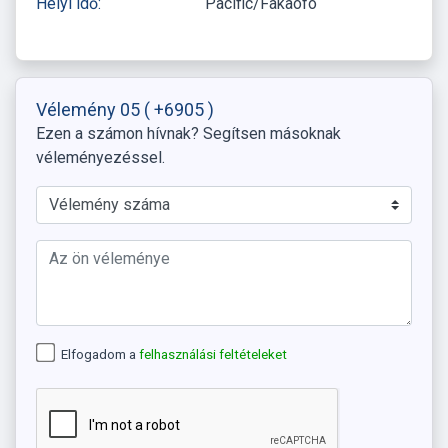
Helyi idő:
Pacific/Fakaofo
Vélemény 05
( +6905 )
Ezen a számon hívnak? Segítsen másoknak
véleményezéssel.
Elfogadom a
felhasználási feltételeket