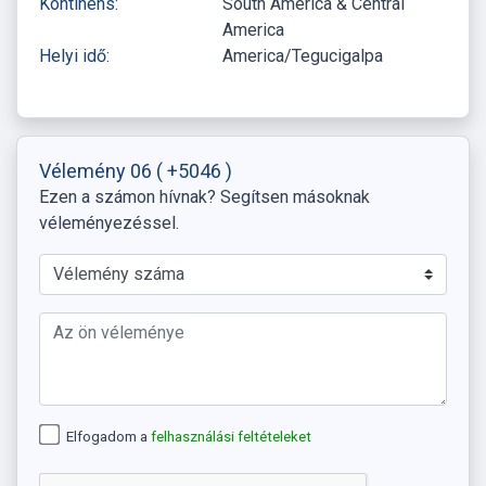
Kontinens:
South America & Central
America
Helyi idő:
America/Tegucigalpa
Vélemény 06
( +5046 )
Ezen a számon hívnak? Segítsen másoknak
véleményezéssel.
Elfogadom a
felhasználási feltételeket