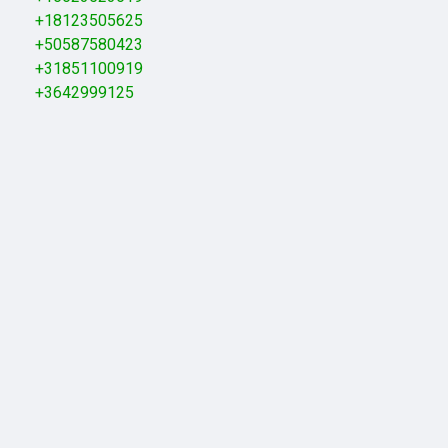
+18123505625
+50587580423
+31851100919
+3642999125