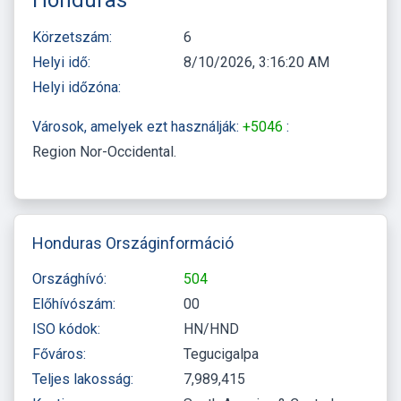
Körzetszám:
6
Helyi idő:
8/10/2026, 3:16:21 AM
Helyi időzóna:
Városok, amelyek ezt használják:
+5046
:
Region Nor-Occidental
Honduras Országinformáció
Országhívó:
504
Előhívószám:
00
ISO kódok:
HN/HND
Főváros:
Tegucigalpa
Teljes lakosság:
7,989,415