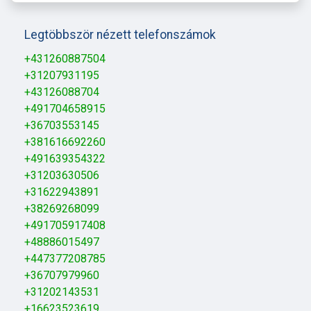
Legtöbbször nézett telefonszámok
+431260887504
+31207931195
+43126088704
+491704658915
+36703553145
+381616692260
+491639354322
+31203630506
+31622943891
+38269268099
+491705917408
+48886015497
+447377208785
+36707979960
+31202143531
+16623523619