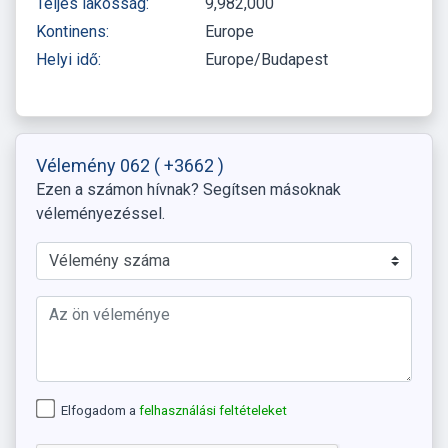
Teljes lakosság:
9,982,000
Kontinens:
Europe
Helyi idő:
Europe/Budapest
Vélemény 062
( +3662 )
Ezen a számon hívnak? Segítsen másoknak
véleményezéssel.
Elfogadom a
felhasználási feltételeket