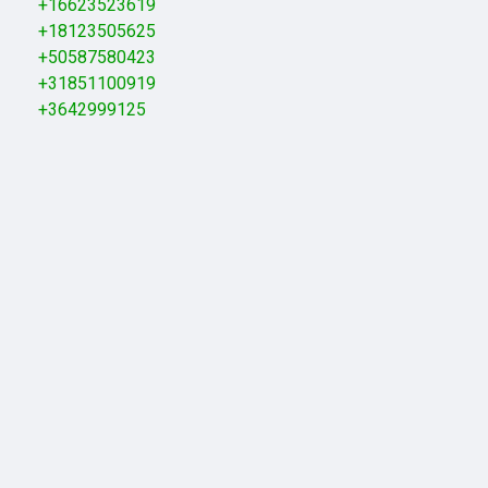
+16623523619
+18123505625
+50587580423
+31851100919
+3642999125