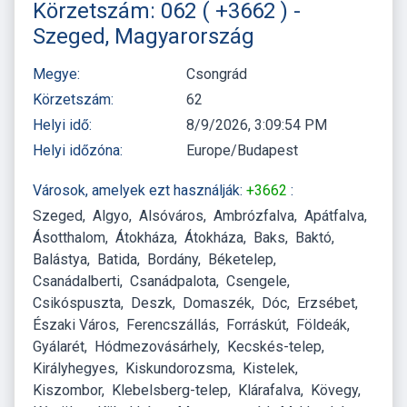
Körzetszám: 062 ( +3662 ) -
Szeged, Magyarország
Megye:
Csongrád
Körzetszám:
62
Helyi idő:
8/9/2026, 3:09:54 PM
Helyi időzóna:
Europe/Budapest
Városok, amelyek ezt használják:
+3662
:
Szeged
Algyo
Alsóváros
Ambrózfalva
Apátfalva
Ásotthalom
Átokháza
Átokháza
Baks
Baktó
Balástya
Batida
Bordány
Béketelep
Csanádalberti
Csanádpalota
Csengele
Csikóspuszta
Deszk
Domaszék
Dóc
Erzsébet
Északi Város
Ferencszállás
Forráskút
Földeák
Gyálarét
Hódmezovásárhely
Kecskés-telep
Királyhegyes
Kiskundorozsma
Kistelek
Kiszombor
Klebelsberg-telep
Klárafalva
Kövegy