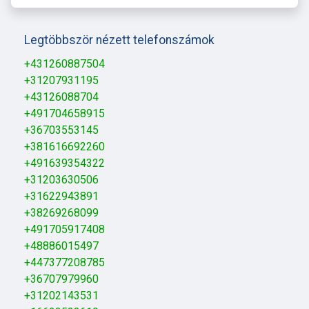
Legtöbbször nézett telefonszámok
+431260887504
+31207931195
+43126088704
+491704658915
+36703553145
+381616692260
+491639354322
+31203630506
+31622943891
+38269268099
+491705917408
+48886015497
+447377208785
+36707979960
+31202143531