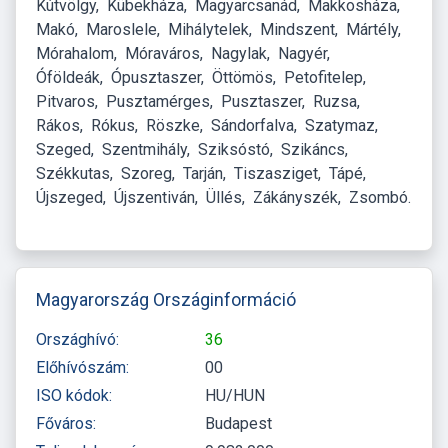
Kútvölgy
Kübekháza
Magyarcsanád
Makkosháza
Makó
Maroslele
Mihálytelek
Mindszent
Mártély
Mórahalom
Móraváros
Nagylak
Nagyér
Óföldeák
Ópusztaszer
Öttömös
Petofitelep
Pitvaros
Pusztamérges
Pusztaszer
Ruzsa
Rákos
Rókus
Röszke
Sándorfalva
Szatymaz
Szeged
Szentmihály
Sziksóstó
Szikáncs
Székkutas
Szoreg
Tarján
Tiszasziget
Tápé
Újszeged
Újszentiván
Üllés
Zákányszék
Zsombó
Magyarország Országinformáció
Országhívó:
36
Előhívószám:
00
ISO kódok:
HU/HUN
Főváros:
Budapest