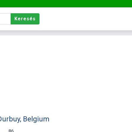
Keresés
 Durbuy, Belgium
86