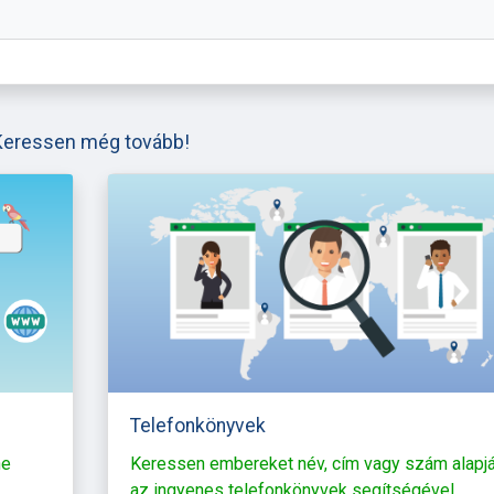
Keressen még tovább!
Telefonkönyvek
ne
Keressen embereket név, cím vagy szám alapj
az ingyenes telefonkönyvek segítségével.