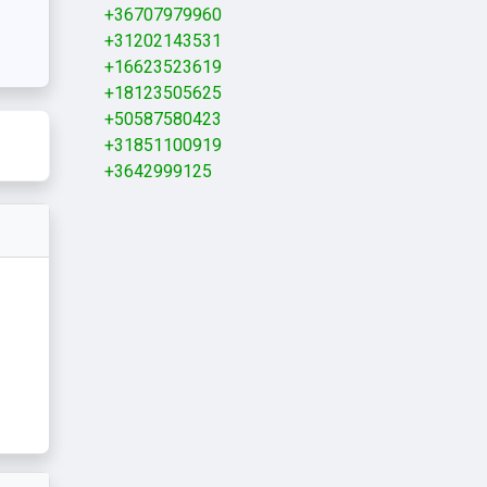
+36707979960
+31202143531
+16623523619
+18123505625
+50587580423
+31851100919
+3642999125