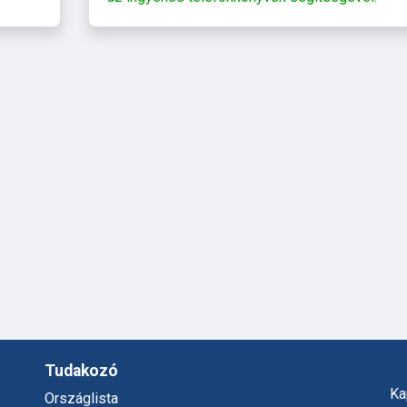
Tudakozó
Ka
Országlista