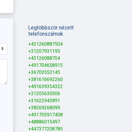
Legtöbbször nézett
telefonszámok
+431260887504
+31207931195
+43126088704
+491704658915
+36703553145
+381616692260
+491639354322
+31203630506
+31622943891
+38269268099
+491705917408
+48886015497
+447377208785