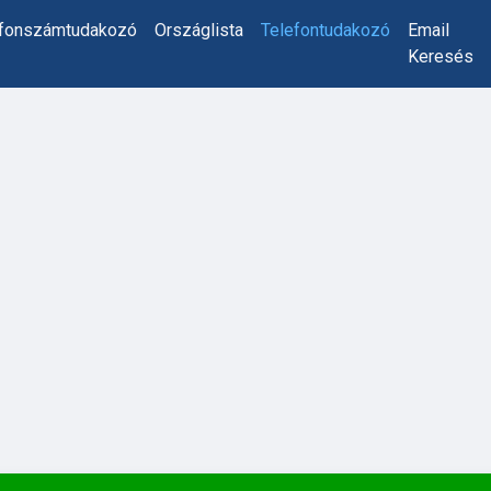
efonszámtudakozó
Országlista
Telefontudakozó
Email
Keresés