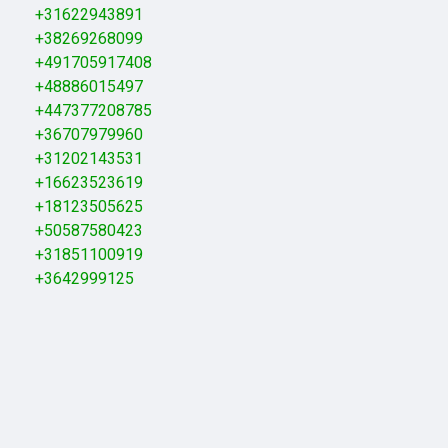
+31622943891
+38269268099
+491705917408
+48886015497
+447377208785
+36707979960
+31202143531
+16623523619
+18123505625
+50587580423
+31851100919
+3642999125