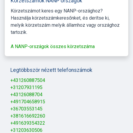
Körzetszámok NANP országok
Körzetszámot keres egy NANP-országhoz?
Használja körzetszámkeresőnket, és derítse ki,
melyik körzetszám melyik államhoz vagy országhoz
tartozik.
A NANP-országok összes körzetszáma
Legtöbbször nézett telefonszámok
+431260887504
+31207931195
+43126088704
+491704658915
+36703553145
+381616692260
+491639354322
+31203630506