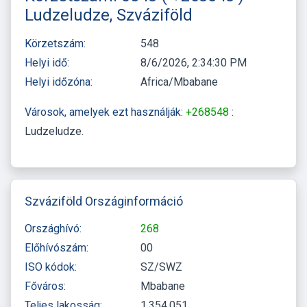
Ludzeludze, Szváziföld
Körzetszám:
548
Helyi idő:
8/6/2026, 2:34:31 PM
Helyi időzóna:
Africa/Mbabane
Városok, amelyek ezt használják:
+268548
:
Ludzeludze
Szváziföld Országinformáció
Országhívó:
268
Előhívószám:
00
ISO kódok:
SZ/SWZ
Főváros:
Mbabane
Teljes lakosság:
1,354,051