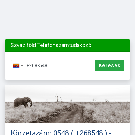
Szváziföld Telefonszámtudakozó
Keresés
Körzetszám: 0548 ( +268548 ) -