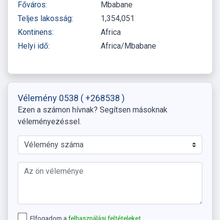
Főváros:
Mbabane
Teljes lakosság:
1,354,051
Kontinens:
Africa
Helyi idő:
Africa/Mbabane
Vélemény 0538
( +268538 )
Ezen a számon hívnak? Segítsen másoknak
véleményezéssel.
Elfogadom a
felhasználási feltételeket