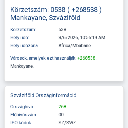
Körzetszám: 0538 ( +268538 ) -
Mankayane, Szváziföld
Körzetszám:
538
Helyi idő:
8/6/2026, 10:56:19 AM
Helyi időzóna:
Africa/Mbabane
Városok, amelyek ezt használják:
+268538
:
Mankayane
Szváziföld Országinformáció
Országhívó:
268
Előhívószám:
00
ISO kódok:
SZ/SWZ