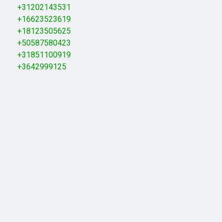
+31202143531
+16623523619
+18123505625
+50587580423
+31851100919
+3642999125