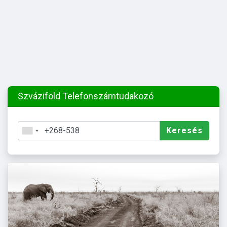
Szváziföld Telefonszámtudakozó
Keresés