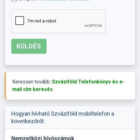
Keressen tovább:
Szváziföld Telefonkönyv és e-
mail cím keresés
Hogyan hívható Szváziföld mobiltelefon a
következőről:
Nemzetközi hívószámok