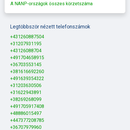
A NANP-országok összes körzetszáma
Legtöbbször nézett telefonszámok
+431260887504
+31207931195
+43126088704
+491704658915
+36703553145
+381616692260
+491639354322
+31203630506
+31622943891
+38269268099
+491705917408
+48886015497
+447377208785
+36707979960