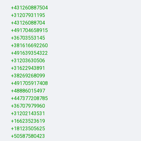
+431260887504
+31207931195
+43126088704
+491704658915
+36703553145
+381616692260
+491639354322
+31203630506
+31622943891
+38269268099
+491705917408
+48886015497
+447377208785
+36707979960
+31202143531
+16623523619
+18123505625
+50587580423