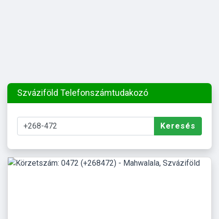
Szváziföld Telefonszámtudakozó
Keresés