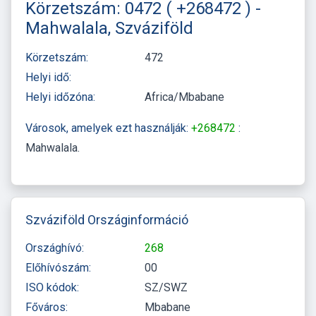
Körzetszám: 0472 ( +268472 ) -
Mahwalala, Szváziföld
Körzetszám:
472
Helyi idő:
Helyi időzóna:
Africa/Mbabane
Városok, amelyek ezt használják:
+268472
:
Mahwalala
Szváziföld Országinformáció
Országhívó:
268
Előhívószám:
00
ISO kódok:
SZ/SWZ
Főváros:
Mbabane