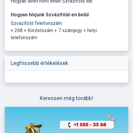
Hogyan lehet hívni innen Szváziföld ide
Hogyan hívjunk Szváziföld-en belül
Szváziföld Telefonszám:
+ 268 + Körzetszám + 7 számjegy + helyi
telefonszám
Legfrissebb értékelések
Keressen még tovább!