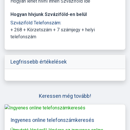
Hogyan lehet hívni innen Szváziföld ide
Hogyan hívjunk Szváziföld-en belül
Szváziföld Telefonszám:
+ 268 + Körzetszám + 7 számjegy + helyi
telefonszám
Legfrissebb értékelések
Keressen még tovább!
Ingyenes online telefonszámkeresés