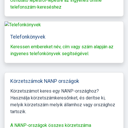
Útmutató lépésről-lépésre az ingyenes online
telefonszám-kereséshez
Telefonkönyvek
Keressen embereket név, cím vagy szám alapján az
ingyenes telefonkönyvek segítségével.
Körzetszámok NANP országok
Körzetszámot keres egy NANP-országhoz?
Használja körzetszámkeresőnket, és derítse ki,
melyik körzetszám melyik államhoz vagy országhoz
tartozik.
A NANP-országok összes körzetszáma