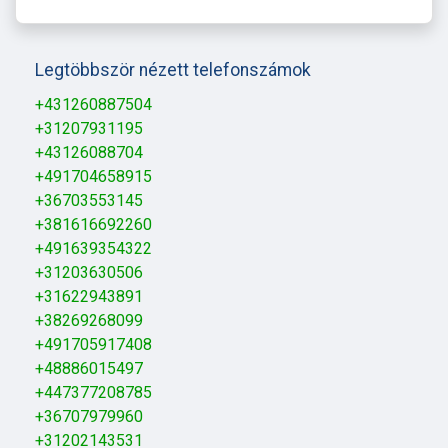
Legtöbbször nézett telefonszámok
+431260887504
+31207931195
+43126088704
+491704658915
+36703553145
+381616692260
+491639354322
+31203630506
+31622943891
+38269268099
+491705917408
+48886015497
+447377208785
+36707979960
+31202143531