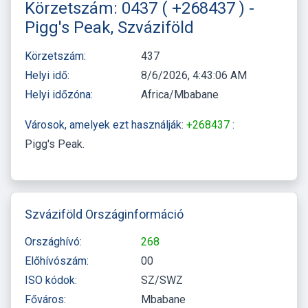
Körzetszám: 0437 ( +268437 ) -
Pigg's Peak, Szváziföld
Körzetszám:
437
Helyi idő:
8/6/2026, 4:43:06 AM
Helyi időzóna:
Africa/Mbabane
Városok, amelyek ezt használják:
+268437
:
Pigg's Peak
Szváziföld Országinformáció
Országhívó:
268
Előhívószám:
00
ISO kódok:
SZ/SWZ
Főváros:
Mbabane