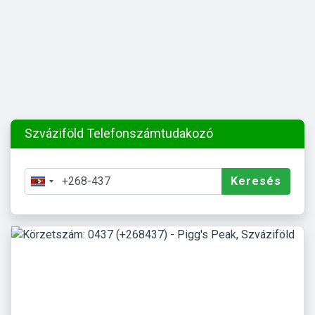
Szváziföld Telefonszámtudakozó
Keresés