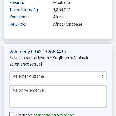
Főváros:
Mbabane
Teljes lakosság:
1,354,051
Kontinens:
Africa
Helyi idő:
Africa/Mbabane
Vélemény 0343
( +268343 )
Ezen a számon hívnak? Segítsen másoknak
véleményezéssel.
Elfogadom a
felhasználási feltételeket