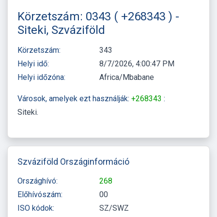
Körzetszám: 0343 ( +268343 ) -
Siteki, Szváziföld
Körzetszám:
343
Helyi idő:
8/7/2026, 4:00:47 PM
Helyi időzóna:
Africa/Mbabane
Városok, amelyek ezt használják:
+268343
:
Siteki
Szváziföld Országinformáció
Országhívó:
268
Előhívószám:
00
ISO kódok:
SZ/SWZ