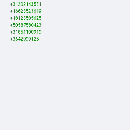
+31202143531
+16623523619
+18123505625
+50587580423
+31851100919
+3642999125