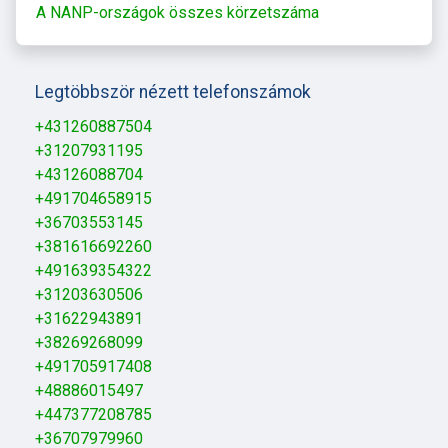
A NANP-országok összes körzetszáma
Legtöbbször nézett telefonszámok
+431260887504
+31207931195
+43126088704
+491704658915
+36703553145
+381616692260
+491639354322
+31203630506
+31622943891
+38269268099
+491705917408
+48886015497
+447377208785
+36707979960