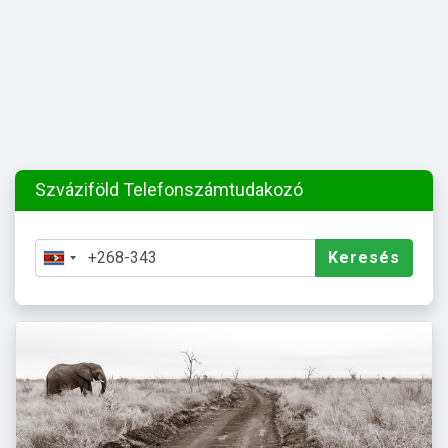
Szváziföld Telefonszámtudakozó
Keresés