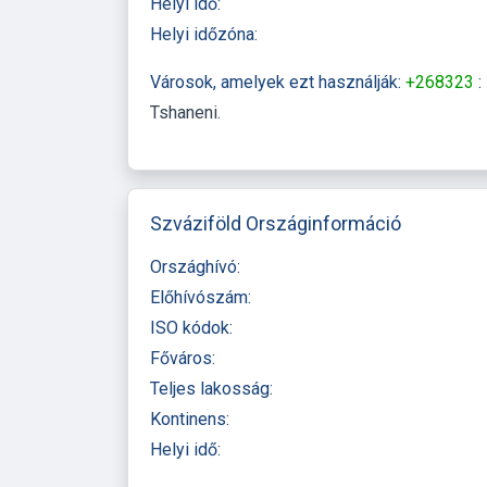
Helyi idő:
Helyi időzóna:
Városok, amelyek ezt használják:
+268323
:
Tshaneni
Szváziföld Országinformáció
Országhívó:
Előhívószám:
ISO kódok:
Főváros:
Teljes lakosság:
Kontinens:
Helyi idő: