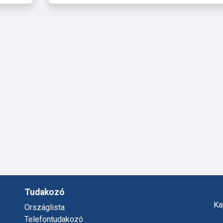
Tudakozó
Ka
Országlista
Telefontudakozó