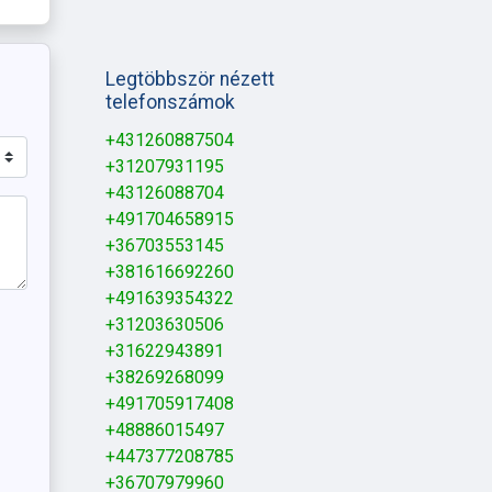
Legtöbbször nézett
telefonszámok
+431260887504
+31207931195
+43126088704
+491704658915
+36703553145
+381616692260
+491639354322
+31203630506
+31622943891
+38269268099
+491705917408
+48886015497
+447377208785
+36707979960