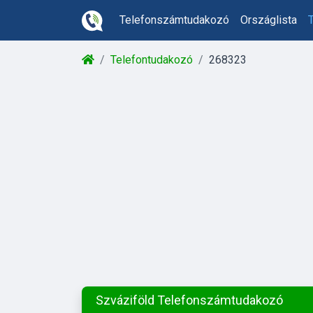
Telefonszámtudakozó
Országlista
Telefontudakozó
268323
Szváziföld Telefonszámtudakozó