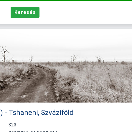
Keresés
 - Tshaneni, Szváziföld
323