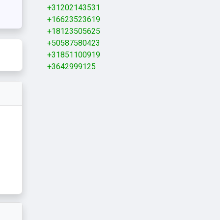
+31202143531
+16623523619
+18123505625
+50587580423
+31851100919
+3642999125