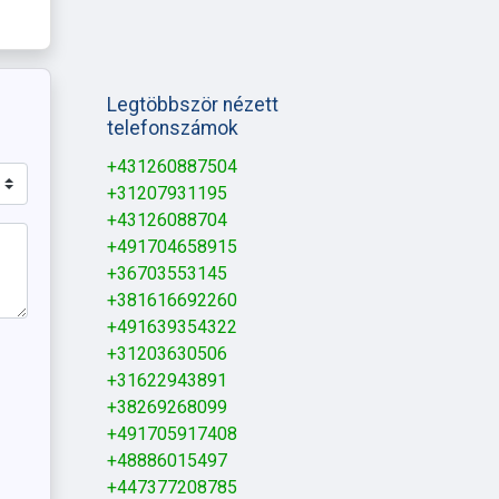
Legtöbbször nézett
telefonszámok
+431260887504
+31207931195
+43126088704
+491704658915
+36703553145
+381616692260
+491639354322
+31203630506
+31622943891
+38269268099
+491705917408
+48886015497
+447377208785