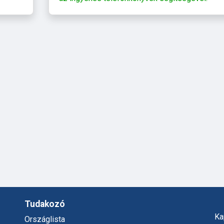
Tudakozó
Ka
Országlista