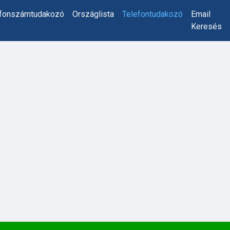
efonszámtudakozó
Országlista
Telefontudakozó
Email
Keresés