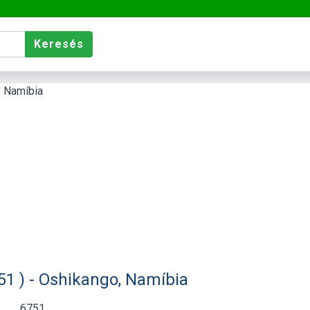
Keresés
1 ) - Oshikango, Namíbia
6751