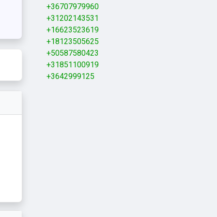
+36707979960
+31202143531
+16623523619
+18123505625
+50587580423
+31851100919
+3642999125