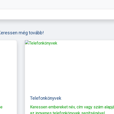
Keressen még tovább!
Telefonkönyvek
ne
Keressen embereket név, cím vagy szám alapj
az ingyenes telefonkönyvek segítségével.