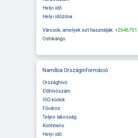
Helyi idő:
Helyi időzóna:
Városok, amelyek ezt használják:
+264675
Oshikango
Namíbia Országinformáció
Országhívó:
Előhívószám:
ISO kódok:
Főváros:
Teljes lakosság:
Kontinens:
Helyi idő: