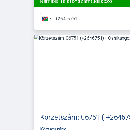
Namíbia Telefonszámtudakozó
Körzetszám: 06751 ( +264675
Körzetszám: