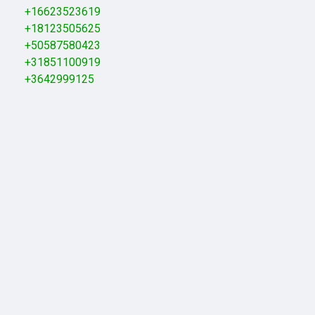
+16623523619
+18123505625
+50587580423
+31851100919
+3642999125