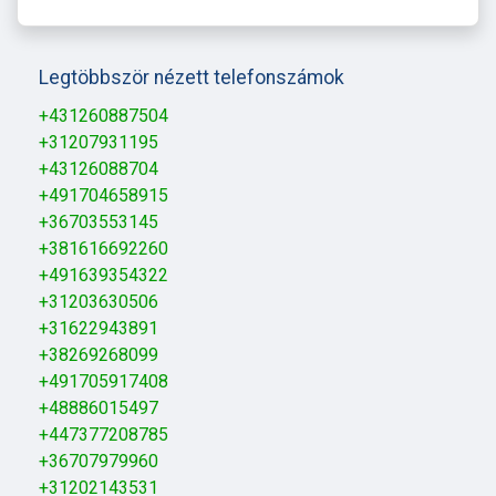
Legtöbbször nézett telefonszámok
+431260887504
+31207931195
+43126088704
+491704658915
+36703553145
+381616692260
+491639354322
+31203630506
+31622943891
+38269268099
+491705917408
+48886015497
+447377208785
+36707979960
+31202143531