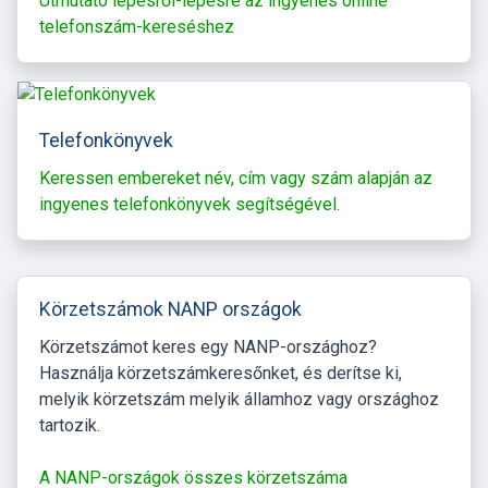
Útmutató lépésről-lépésre az ingyenes online
telefonszám-kereséshez
Telefonkönyvek
Keressen embereket név, cím vagy szám alapján az
ingyenes telefonkönyvek segítségével.
Körzetszámok NANP országok
Körzetszámot keres egy NANP-országhoz?
Használja körzetszámkeresőnket, és derítse ki,
melyik körzetszám melyik államhoz vagy országhoz
tartozik.
A NANP-országok összes körzetszáma