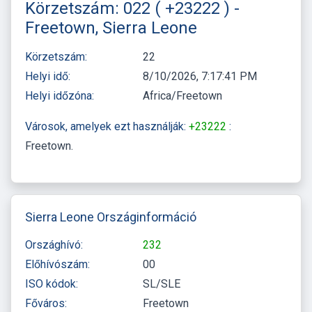
Körzetszám: 022 ( +23222 ) -
Freetown, Sierra Leone
Körzetszám:
22
Helyi idő:
8/10/2026, 7:17:41 PM
Helyi időzóna:
Africa/Freetown
Városok, amelyek ezt használják:
+23222
:
Freetown
Sierra Leone Országinformáció
Országhívó:
232
Előhívószám:
00
ISO kódok:
SL/SLE
Főváros:
Freetown