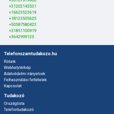
+36707979960
+31202143531
+16623523619
+18123505625
+50587580423
+31851100919
+3642999125
Telefonszamtudakozo.hu
Rólunk
Webhelytérkép
Adatvédelmi irányelvek
Felhasználási feltételek
Kapcsolat
Tudakozó
Országlista
Telefontudakozó