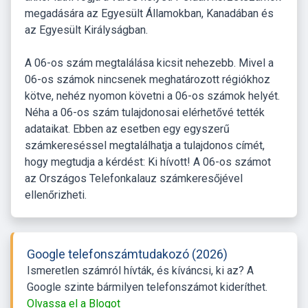
megadására az Egyesült Államokban, Kanadában és
az Egyesült Királyságban.
A 06-os szám megtalálása kicsit nehezebb. Mivel a
06-os számok nincsenek meghatározott régiókhoz
kötve, nehéz nyomon követni a 06-os számok helyét.
Néha a 06-os szám tulajdonosai elérhetővé tették
adataikat. Ebben az esetben egy egyszerű
számkereséssel megtalálhatja a tulajdonos címét,
hogy megtudja a kérdést: Ki hívott! A 06-os számot
az Országos Telefonkalauz számkeresőjével
ellenőrizheti.
Google telefonszámtudakozó (2026)
Ismeretlen számról hívták, és kíváncsi, ki az? A
Google szinte bármilyen telefonszámot kideríthet.
Olvassa el a Blogot