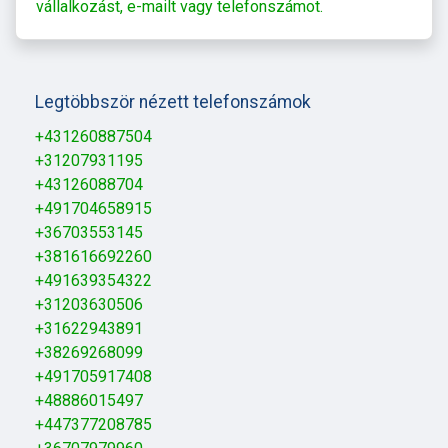
vállalkozást, e-mailt vagy telefonszámot.
Legtöbbször nézett telefonszámok
+431260887504
+31207931195
+43126088704
+491704658915
+36703553145
+381616692260
+491639354322
+31203630506
+31622943891
+38269268099
+491705917408
+48886015497
+447377208785