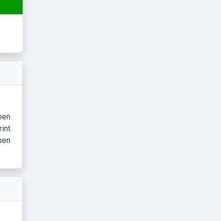
ben
int.
ben