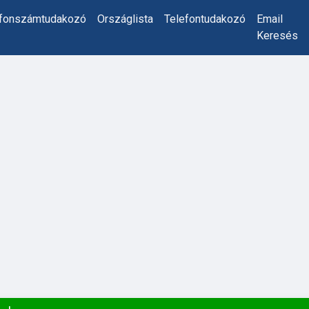
efonszámtudakozó
Országlista
Telefontudakozó
Email
Keresés