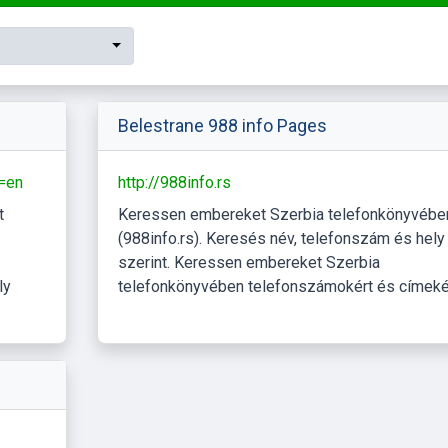
Belestrane 988 info Pages
g=en
http://988info.rs
t
Keressen embereket Szerbia telefonkönyvébe
(988info.rs). Keresés név, telefonszám és hely
szerint. Keressen embereket Szerbia
ly
telefonkönyvében telefonszámokért és címekér