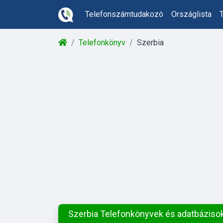
Telefonszámtudakozó
Országlista
Telefonkönyv
Szerbia
Szerbia Telefonkönyvek és adatbáziso