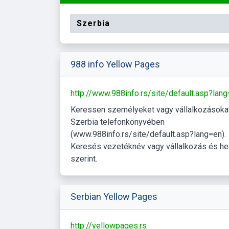
Szerbia
988 info Yellow Pages
http://www.988info.rs/site/default.asp?lan
Keressen személyeket vagy vállalkozásoka
Szerbia telefonkönyvében
(www.988info.rs/site/default.asp?lang=en).
Keresés vezetéknév vagy vállalkozás és he
szerint.
Serbian Yellow Pages
http://yellowpages.rs