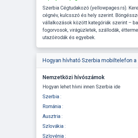
Szerbia Cégtudakozó (yellowpages.rs). Ker
cégnév, kulcsszó és hely szerint. Böngéss
vállalkozások között kategóriák szerint – b
fogorvosok, virágüzletek, szállodák, étterme
utazóirodák és egyebek.
Hogyan hívható Szerbia mobiltelefon a 
Nemzetközi hívószámok
Hogyan lehet hívni innen Szerbia ide
Szerbia :
Románia :
Ausztria :
Szlovákia :
Szlovénia :