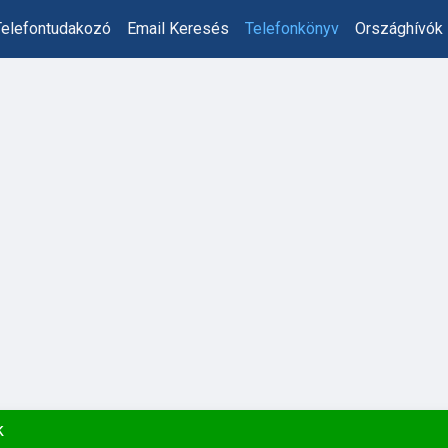
Telefontudakozó
Email Keresés
Telefonkönyv
Országhívók
k