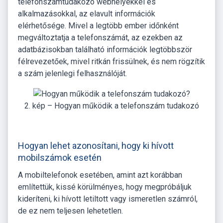
telefonszámtudakozó webhelyekkel és
alkalmazásokkal, az elavult információk
elérhetősége. Mivel a legtöbb ember időnként
megváltoztatja a telefonszámát, az ezekben az
adatbázisokban található információk legtöbbször
félrevezetőek, mivel ritkán frissülnek, és nem rögzítik
a szám jelenlegi felhasználóját.
2. kép – Hogyan működik a telefonszám tudakozó
Hogyan lehet azonosítani, hogy ki hívott
mobilszámok esetén
A mobiltelefonok esetében, amint azt korábban
említettük, kissé körülményes, hogy megpróbáljuk
kideríteni, ki hívott letiltott vagy ismeretlen számról,
de ez nem teljesen lehetetlen.