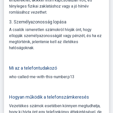
embereknél, akikkel intim kapcsolatban volt, és
tényleges fizikai zaklatáshoz vagy a jó hírnév
romlásához vezethet.
3. Személyazonosság lopása
A csalók ismeretlen számokról hívják önt, hogy
ellopják személyazonosságát vagy pénzét, és ha ez
megtörténik, jelentenie kell az illetékes
hatóságoknak.
Mi az a telefontudakozó
who-called-me-with-this-number.p13
Hogyan működik a telefonszámkeresés
Vezetékes számok esetében könnyen megtudhatja,
hogy ki hívta önt egy telefonkönyv áttekintésével, de