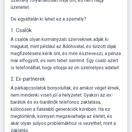
személy folyamatosan hívja önt, és nem hagy
üzenetet.
De egyáltalán ki lehet ez a személy?
1. Csalók
A csalók olyan kormányzati szerveknek adják ki
magukat, mint például az Adóhivatal, és túlzott díjak
megfizetésére kérik önt, és mire észreveszi, a pénze
már elfogyott, és nem tehet semmit. Egy csaló azért
is telefonálhat, hogy ellopja az ön személyes adatait.
2. Ex-partnerek
A párkapcsolatok bonyolultak, és amikor véget érnek,
nem mindenki viseli jól a helyzetet. Gyakori az ex-
barátok és ex-barátnők telefonos zaklatása,
különösen a fiatalabb generációk körében. Ha ez
megtörténik, könnyen megzavarhatja az életét, és
akár olyan súlyos problémákhoz is vezethet, mint a
zaklatás.