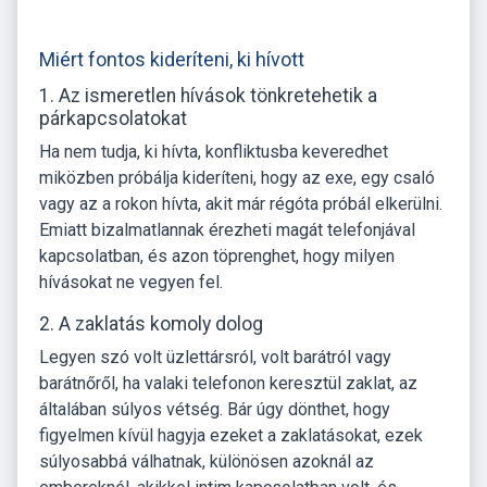
Miért fontos kideríteni, ki hívott
1. Az ismeretlen hívások tönkretehetik a
párkapcsolatokat
Ha nem tudja, ki hívta, konfliktusba keveredhet
miközben próbálja kideríteni, hogy az exe, egy csaló
vagy az a rokon hívta, akit már régóta próbál elkerülni.
Emiatt bizalmatlannak érezheti magát telefonjával
kapcsolatban, és azon töprenghet, hogy milyen
hívásokat ne vegyen fel.
2. A zaklatás komoly dolog
Legyen szó volt üzlettársról, volt barátról vagy
barátnőről, ha valaki telefonon keresztül zaklat, az
általában súlyos vétség. Bár úgy dönthet, hogy
figyelmen kívül hagyja ezeket a zaklatásokat, ezek
súlyosabbá válhatnak, különösen azoknál az